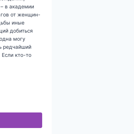
 – в академии
агов от женщин-
удьбы иные
щий добиться
 одна могу
ть редчайший
 Если кто-то