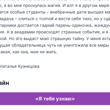
, а во мне проснулась магия. И вот я в другом мире
чатся особые студенты – внебрачные дети высших м
задача – слиться с толпой и вести себя тихо, но у с
апарники достается гадкий парень-одиночка, жажду
я. А в академии происходят странные события, и я
кой. Но это выдаст мою страшную тайну. У меня ес
ущая обладательница чуть не уничтожила все миры.
такая, как она, мне не жить.
 Наталья Кузнецова
айн
«Я тебя узнаю»