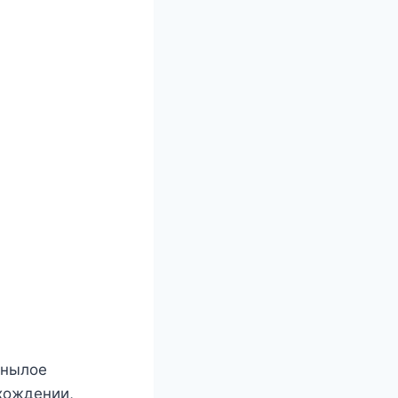
унылое
схождении,