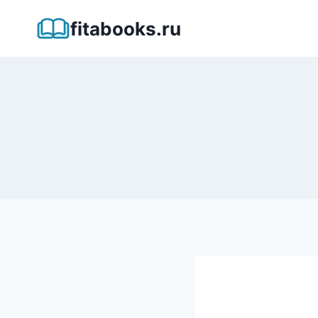
Перейти
fitabooks.ru
к
содержимому