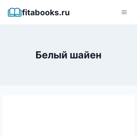
Перейти
fitabooks.ru
к
содержимому
Белый шайен