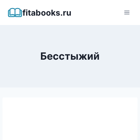
Перейти
fitabooks.ru
к
содержимому
Бесстыжий