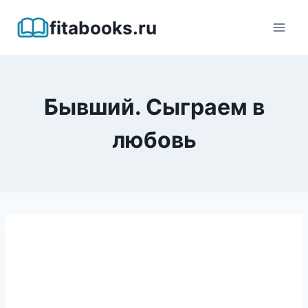
Перейти
fitabooks.ru
к
содержимому
Бывший. Сыграем в
любовь