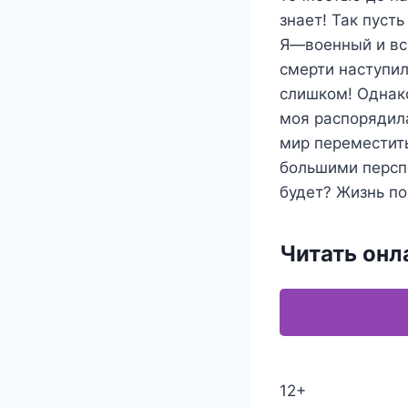
знает! Так пуст
Я—военный и все
смерти наступи
слишком! Однако
моя распорядила
мир переместить
большими перспе
будет? Жизнь по
Читать онл
12+