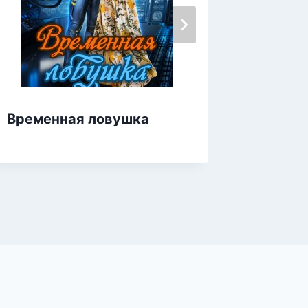
Временная ловушка
Десерт