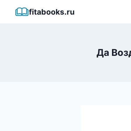
Перейти
fitabooks.ru
к
содержимому
Да Воз