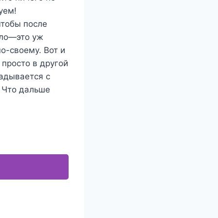
уем!
чтобы после
ело—это уж
о-своему. Вот и
 просто в другой
ладывается с
. Что дальше