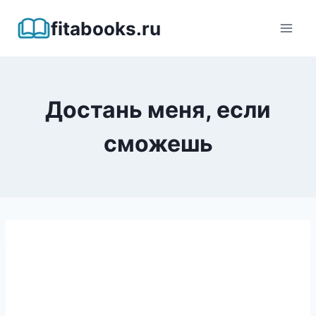
Перейти
fitabooks.ru
к
содержимому
Достань меня, если
сможешь