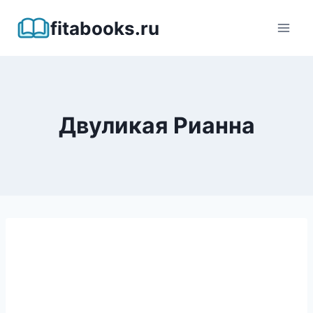
Перейти
fitabooks.ru
к
содержимому
Двуликая Рианна