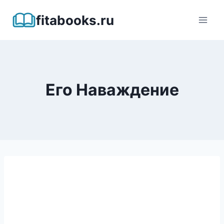
Перейти
fitabooks.ru
к
содержимому
Его Наваждение