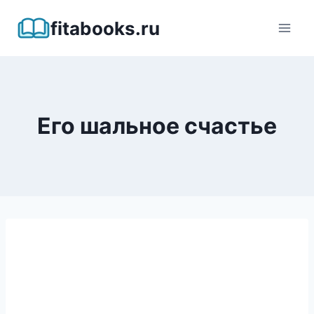
Перейти
fitabooks.ru
к
содержимому
Его шальное счастье