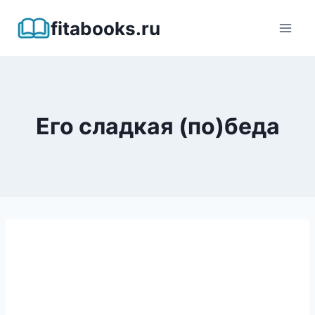
Перейти
fitabooks.ru
к
содержимому
Его сладкая (по)беда