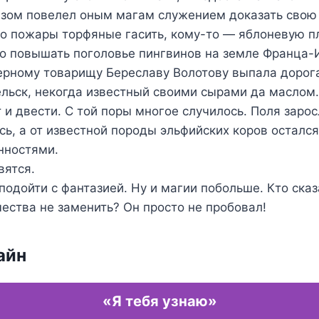
зом повелел оным магам служением доказать свою 
то пожары торфяные гасить, кому-то — яблоневую 
то повышать поголовье пингвинов на земле Франца-
ерному товарищу Береславу Волотову выпала дорог
льск, некогда известный своими сырами да маслом.
т и двести. С той поры многое случилось. Поля зарос
сь, а от известной породы эльфийских коров осталс
анностями.
вятся.
 подойти с фантазией. Ну и магии побольше. Кто сказ
ества не заменить? Он просто не пробовал!
айн
«Я тебя узнаю»