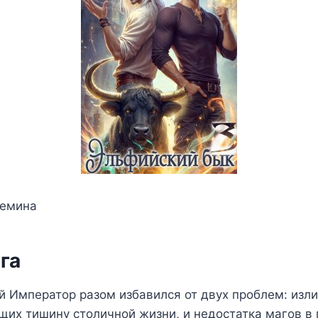
Демина
га
й Император разом избавился от двух проблем: изл
их тишину столичной жизни, и недостатка магов в 