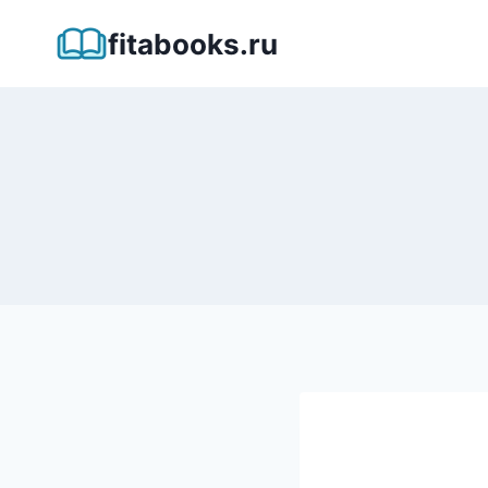
Перейти
fitabooks.ru
к
содержимому