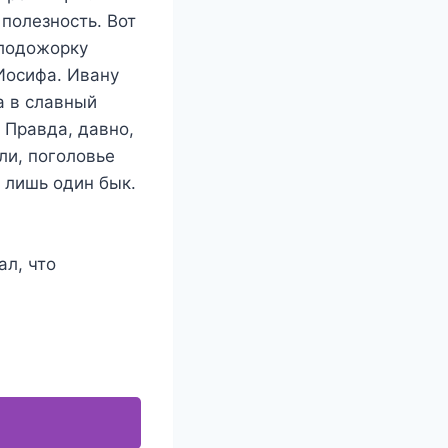
полезность. Вот
плодожорку
Иосифа. Ивану
а в славный
 Правда, давно,
ли, поголовье
я лишь один бык.
ал, что