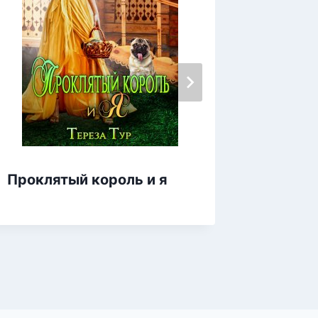
Проклятый король и я
Некром
любви