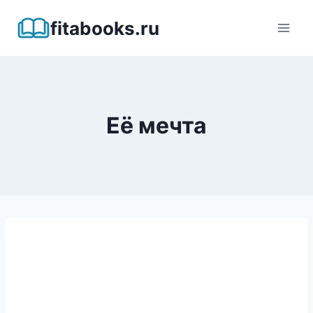
Перейти
fitabooks.ru
к
содержимому
Её мечта