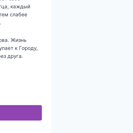
отца, каждый
 тем слабее
.
ова. Жизнь
упает к Городу,
ез друга.