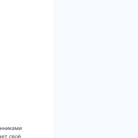
енниками
ает своё