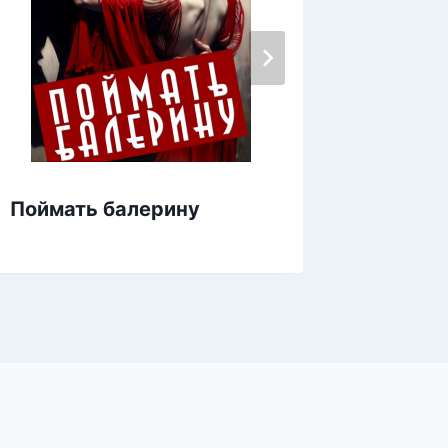
Поймать балерину
Навяза