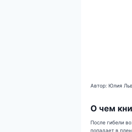
Автор: Юлия Ль
О чем кни
После гибели в
попадает в плен