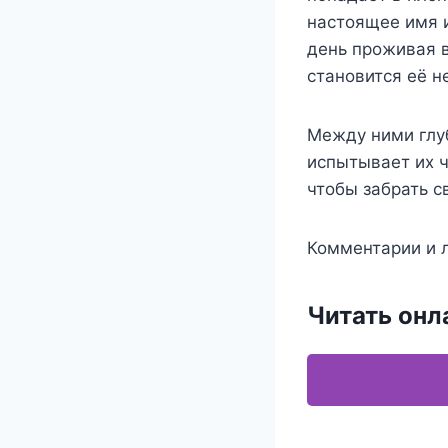
настоящее имя и
день проживая в
становится её н
Между ними глуб
испытывает их ч
чтобы забрать с
Комментарии и л
Читать онл