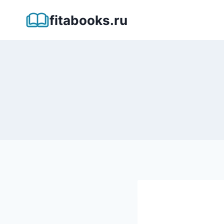
Перейти
fitabooks.ru
к
содержимому