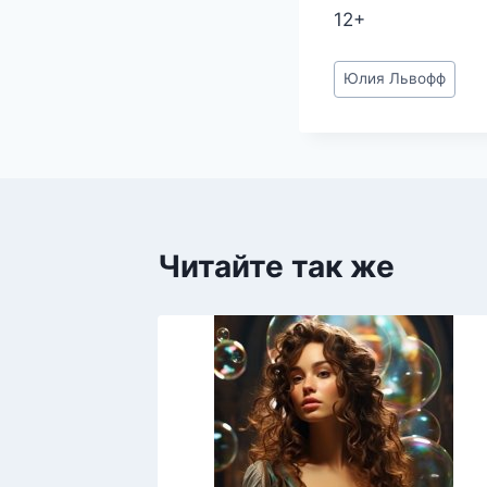
12+
Метки
Юлия Львофф
записи:
Читайте так же