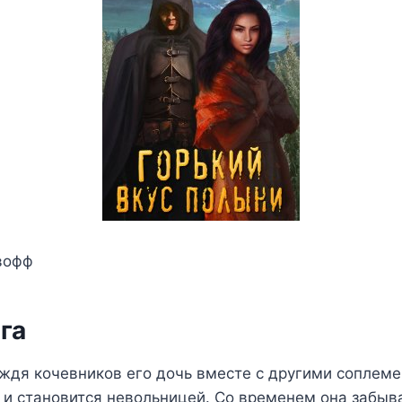
вофф
га
ождя кочевников его дочь вместе с другими соплем
 и становится невольницей. Со временем она забыв