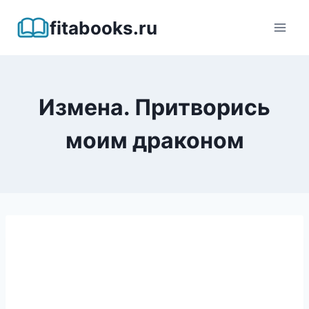
Перейти
fitabooks.ru
к
содержимому
Измена. Притворись
моим драконом