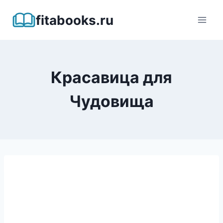
Перейти
fitabooks.ru
к
содержимому
Красавица для
Чудовища