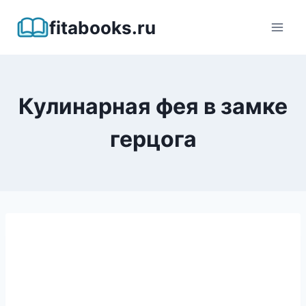
Перейти
fitabooks.ru
к
содержимому
Кулинарная фея в замке
герцога