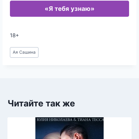
«Я тебя узнаю»
18+
Метки
Ая Сашина
записи:
Читайте так же