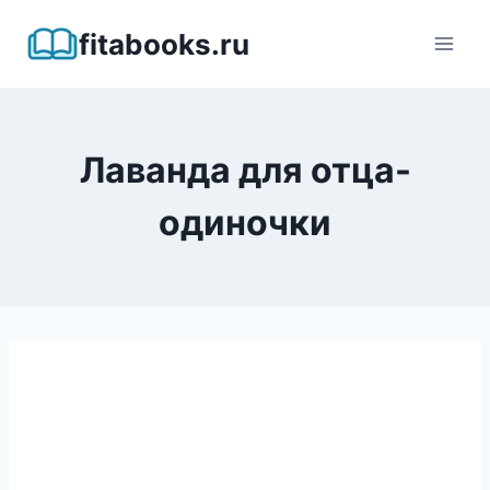
Перейти
fitabooks.ru
к
содержимому
Лаванда для отца-
одиночки