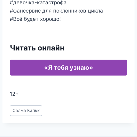
#девочка-катастрофа
#фансервис для поклонников цикла
#Всё будет хорошо!
Читать онлайн
«Я тебя узнаю»
12+
Метки
Салма Кальк
записи: