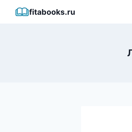
Перейти
fitabooks.ru
к
содержимому