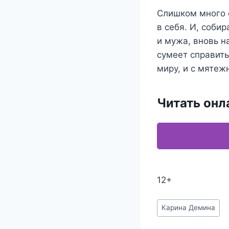
Слишком много 
в себя. И, соби
и мужа, вновь н
сумеет справить
миру, и с мятеж
Читать онл
12+
Метки
Карина Демина
записи: