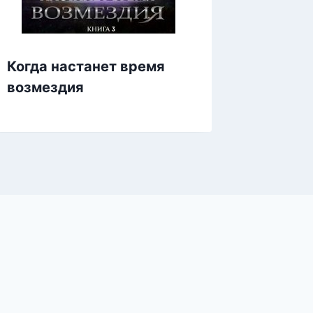
Когда настанет время
Брошен
возмездия
сегодн