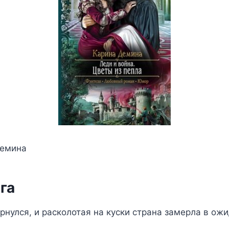
Демина
га
рнулся, и расколотая на куски страна замерла в ож