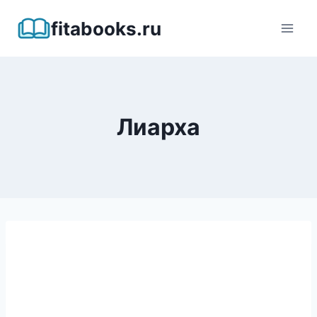
Перейти
fitabooks.ru
к
содержимому
Лиарха