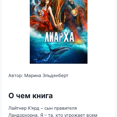
Автор: Марина Эльденберт
О чем книга
Лайтнер К’ярд – сын правителя
Ландорхорна. Я – та, кто угрожает всем