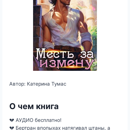
Автор: Катерина Тумас
О чем книга
💔 АУДИО бесплатно!
💔 Бертран впопыхах натягивал штаны, а