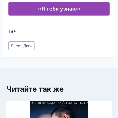
«Я тебя узнаю»
18+
Метки
Демич Дина
записи:
Читайте так же