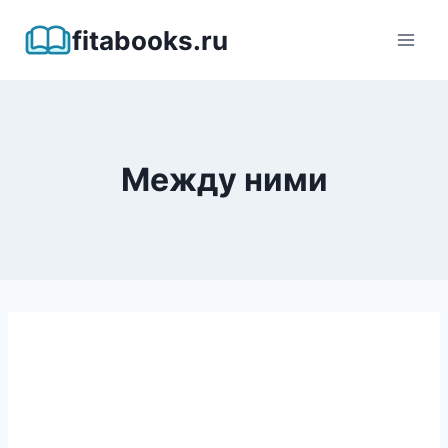
Перейти
fitabooks.ru
к
содержимому
Между ними