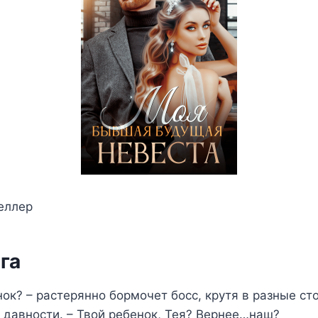
еллер
га
нок? – растерянно бормочет босс, крутя в разные с
давности. – Твой ребенок, Тея? Вернее…наш?