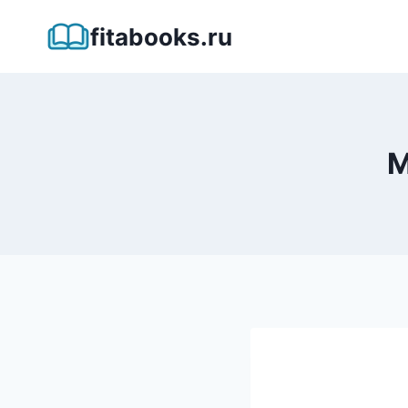
Перейти
fitabooks.ru
к
содержимому
М