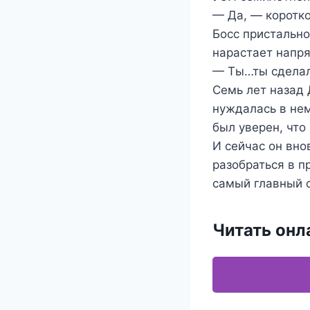
— Да, — коротко
Босс пристально
нарастает напр
— Ты…ты сделал
Семь лет назад 
нуждалась в не
был уверен, что 
И сейчас он вно
разобраться в п
самый главный 
Читать онл