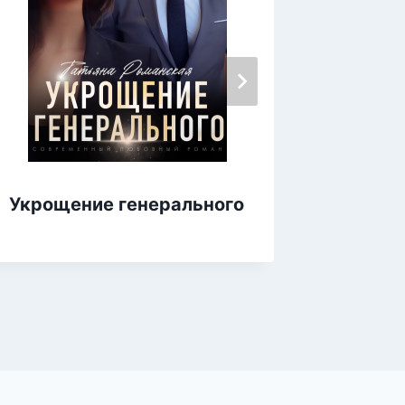
Укрощение генерального
Искуше
рекой