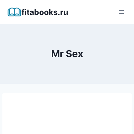
Перейти
fitabooks.ru
к
содержимому
Mr Sex