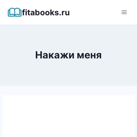
Перейти
fitabooks.ru
к
содержимому
Накажи меня