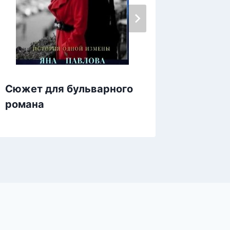
Сюжет для бульварного
Мои же
романа