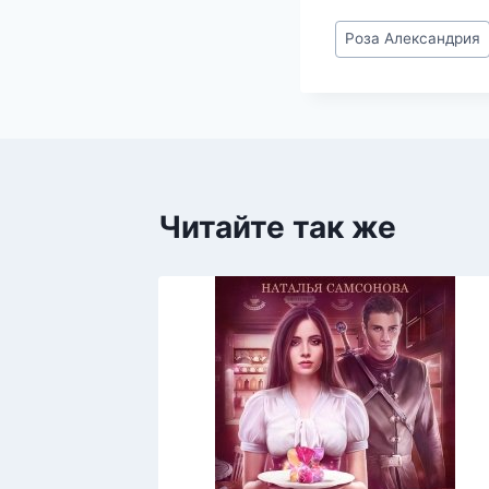
Метки
Роза Александрия
записи:
Читайте так же