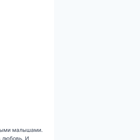
нными малышами.
в любовь. И