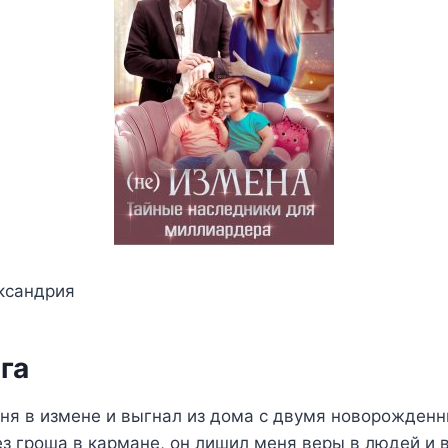
ксандрия
га
ня в измене и выгнал из дома с двумя новорожде
з гроша в кармане, он лишил меня веры в людей и 