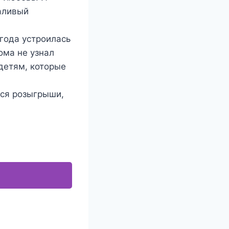
аливый
 года устроилась
ома не узнал
детям, которые
ься розыгрыши,