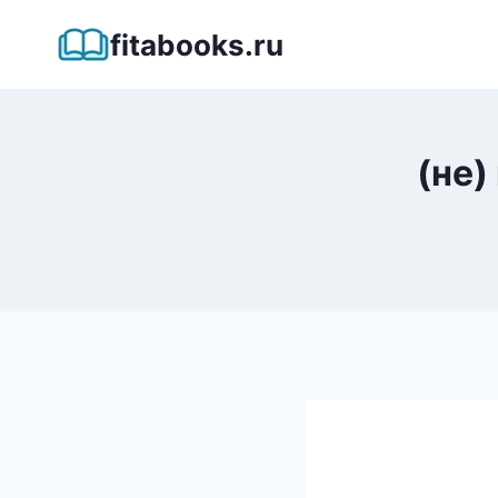
Перейти
fitabooks.ru
к
содержимому
(не)