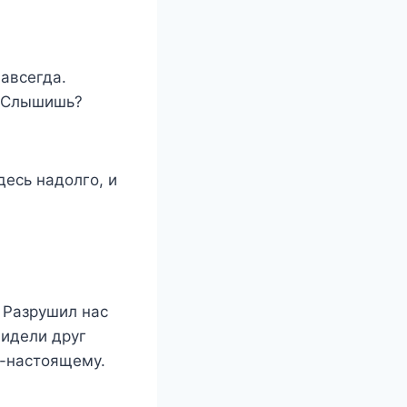
Навсегда.
. Слышишь?
десь надолго, и
 Разрушил нас
видели друг
о-настоящему.