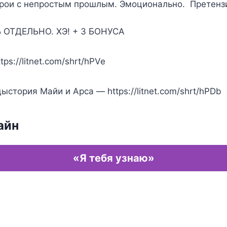
рои с непростым прошлым. Эмоционально. Претенз
ОТДЕЛЬНО. ХЭ! + 3 БОНУСА
tps://litnet.com/shrt/hPVe
ыстория Майи и Арса — https://litnet.com/shrt/hPDb
айн
«Я тебя узнаю»