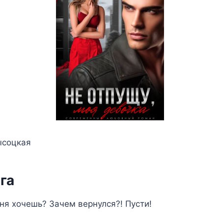
ысоцкая
га
ня хочешь? Зачем вернулся?! Пусти!