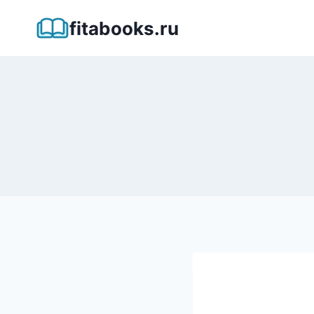
Перейти
fitabooks.ru
к
содержимому