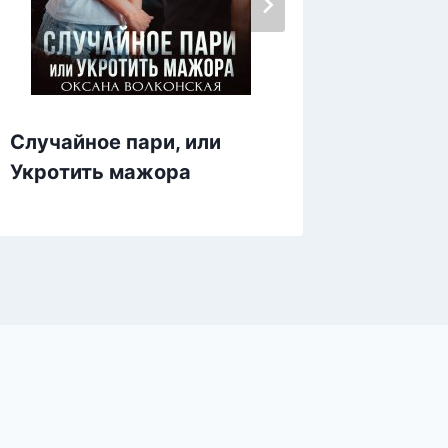
Случайное пари, или
Мы не
Укротить мажора