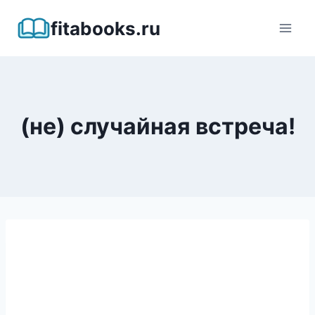
Перейти
fitabooks.ru
к
содержимому
(не) случайная встреча!