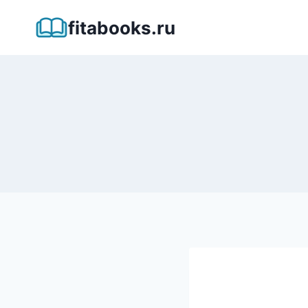
Перейти
fitabooks.ru
к
содержимому