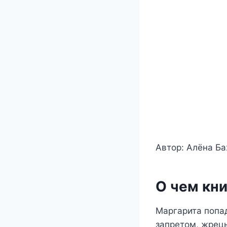
Автор: Алёна Ба
О чем кни
Маргарита попад
запретом, жрец