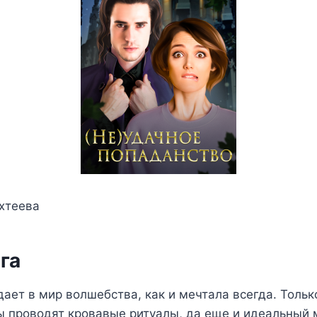
хтеева
га
ает в мир волшебства, как и мечтала всегда. Тольк
ы проводят кровавые ритуалы, да еще и идеальный