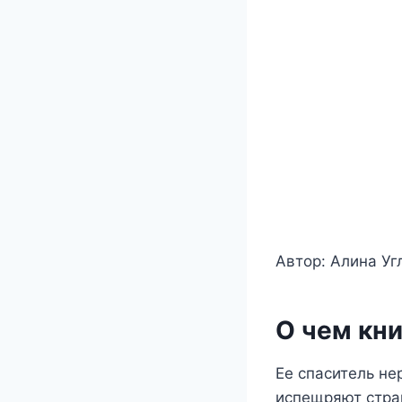
Автор: Алина Уг
О чем кни
Ее спаситель не
испещряют страш