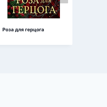
Роза для герцога
Приютс
принц