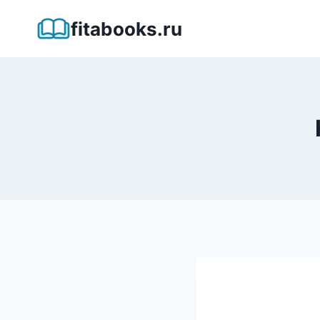
Перейти
fitabooks.ru
к
содержимому