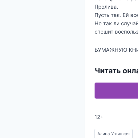
Пролива.
Пусть так. Ей в
Но так ли случа
спешит восполь
БУМАЖНУЮ КН
Читать онл
12+
Метки
Алина Углицкая