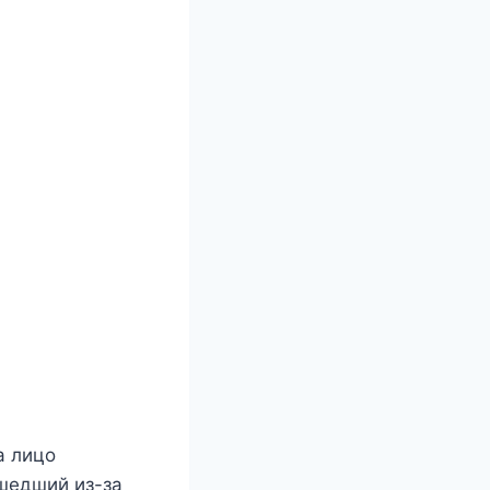
а лицо
шедший из-за