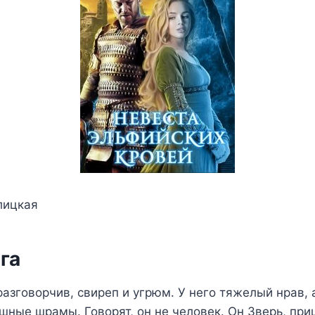
лицкая
га
разговорчив, свиреп и угрюм. У него тяжелый нрав, 
ные шрамы. Говорят, он не человек. Он Зверь, при