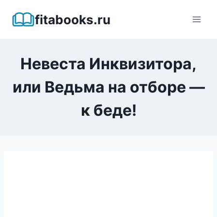
Перейти
fitabooks.ru
к
содержимому
Невеста Инквизитора,
или Ведьма на отборе —
к беде!