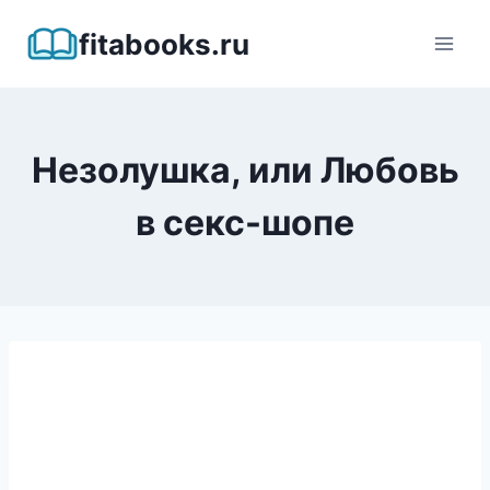
Перейти
fitabooks.ru
к
содержимому
Незолушка, или Любовь
в секс-шопе