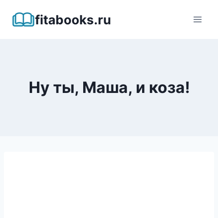
Перейти
fitabooks.ru
к
содержимому
Ну ты, Маша, и коза!