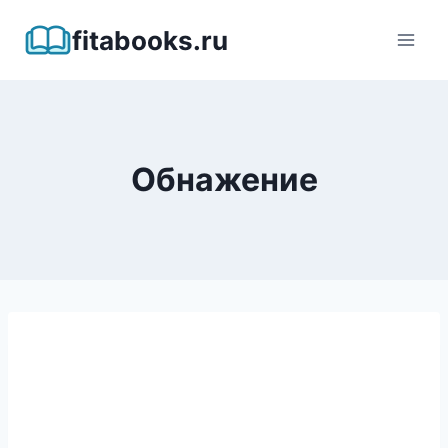
Перейти
fitabooks.ru
к
содержимому
Обнажение