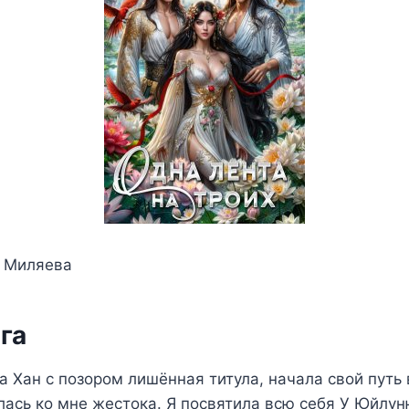
а Миляева
га
а Хан с позором лишённая титула, начала свой путь 
лась ко мне жестока. Я посвятила всю себя У Юйлун