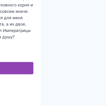
уховного корня и
 совсем иначе.
ся для меня
а, а их двое.
тул Императрицы
в душу?