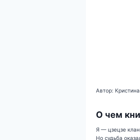
Автор: Кристин
О чем кни
Я — цзецзе клан
Но судьба оказа