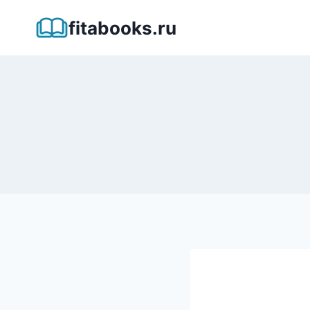
Перейти
fitabooks.ru
к
содержимому