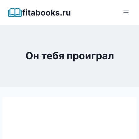
Перейти
fitabooks.ru
к
содержимому
Он тебя проиграл