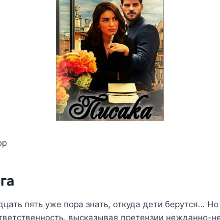
ор
га
дцать пять уже пора знать, откуда дети берутся… Н
ответственность, высказывая претензии нежданно-