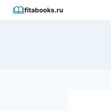
Перейти
fitabooks.ru
к
содержимому