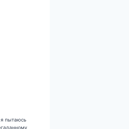
о я пытаюсь
негаданному