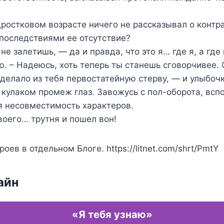
дростковом возрасте ничего не рассказывал о контр
последствиями ее отсутствие?
не залетишь, — да и правда, что это я… где я, а где
. – Надеюсь, хоть теперь ты станешь сговорчивее. 
делало из тебя первостатейную стерву, — и улыбоч
 кулаком промеж глаз. Завожусь с пол-оборота, вспо
я несовместимость характеров.
воего… трутня и пошел вон!
оев в отдельном Блоге. https://litnet.com/shrt/PmtY
айн
«Я тебя узнаю»