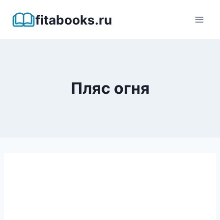
Перейти
fitabooks.ru
к
содержимому
Пляс огня