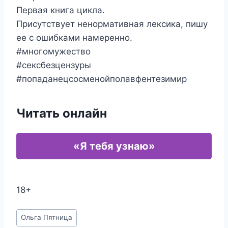
Первая книга цикла.
Присутствует ненормативная лексика, пишу
ее с ошибками намеренно.
#многомужество
#сексбезцензуры
#попаданецсосменойполавфентезимир
Читать онлайн
«Я тебя узнаю»
18+
Метки
Ольга Пятница
записи: