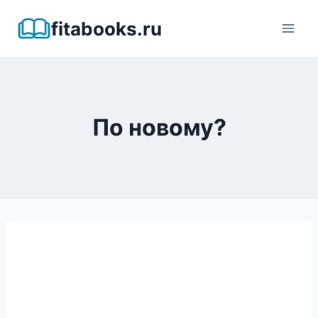
Перейти
fitabooks.ru
к
содержимому
По новому?