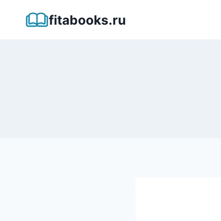
Перейти
fitabooks.ru
к
содержимому