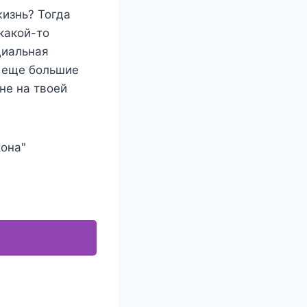
жизнь? Тогда
 какой-то
циальная
в еще большие
не на твоей
кона"