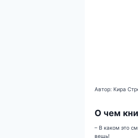
Автор: Кира Ст
О чем кни
– В каком это с
вещь!