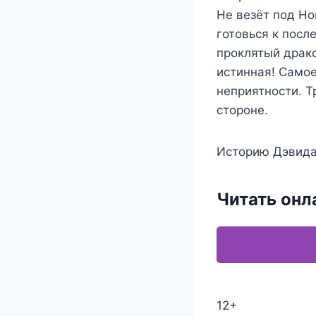
Не везёт под Но
готовься к посл
проклятый драко
истинная! Самое
неприятности. Т
стороне.
Историю Дэвида
Читать онл
12+