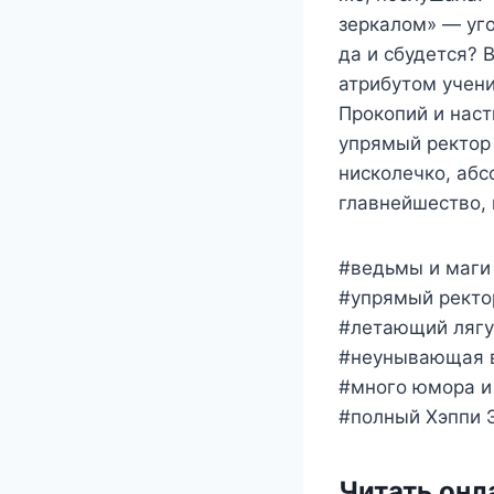
зеркалом» — уго
да и сбудется? 
атрибутом учени
Прокопий и нас
упрямый ректор 
нисколечко, абс
главнейшество, 
#ведьмы и маги
#упрямый ректо
#летающий лягу
#неунывающая 
#много юмора и
#полный Хэппи 
Читать онл