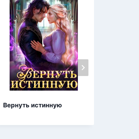
Вернуть истинную
Медова
дракон