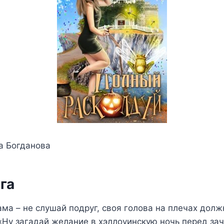
а Богданова
га
ма – не слушай подруг, своя голова на плечах долж
«Ну загадай желание в хэллоуинскую ночь перед з