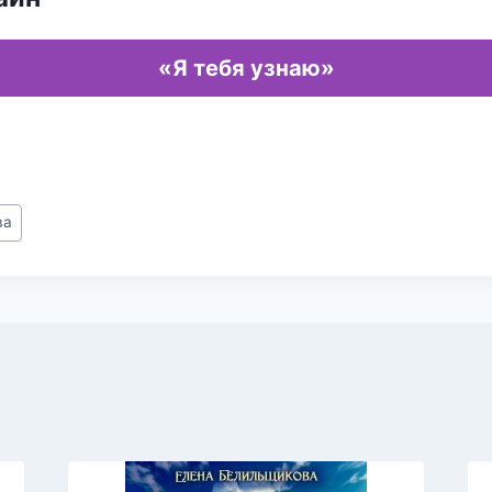
«Я тебя узнаю»
ва