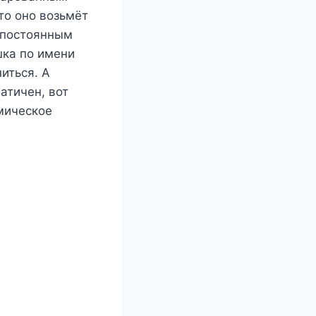
то оно возьмёт
а постоянным
шка по имени
иться. А
атичен, вот
емическое