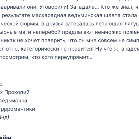
варивали они. Уговорили! Загадала… Кто же знал, ч
В результате маскарадная ведьминская шляпа стал
ческой формы, в друзья затесалась летающая лягу
тырные маги наперебой предлагают немножко пожен
никак не хочет поверить, что он мне совсем не симп
олютно, категорически не нравится! Ну что ж, акад
посмотрим, кто кого переупрямит…
р
х Прокопий
ведьмочка
 ррромантики
Энд!
айн