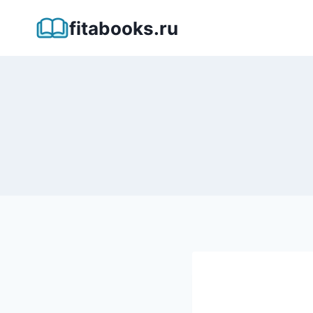
Перейти
fitabooks.ru
к
содержимому