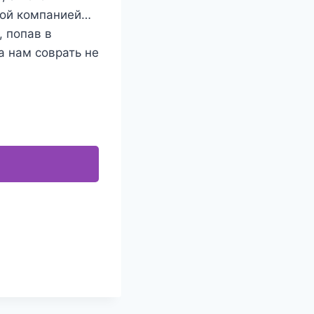
лой компанией…
, попав в
 нам соврать не