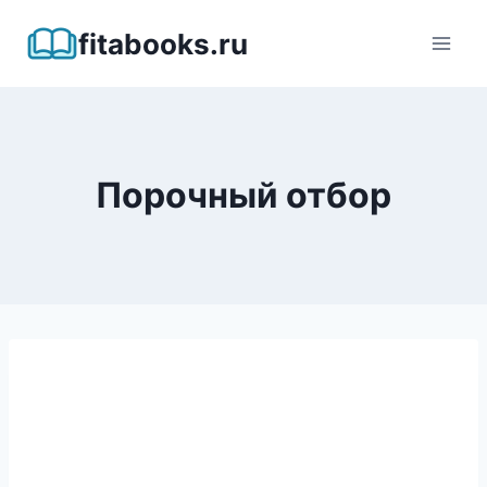
Перейти
fitabooks.ru
к
содержимому
Порочный отбор