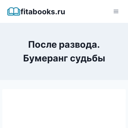
Перейти
fitabooks.ru
к
содержимому
После развода.
Бумеранг судьбы