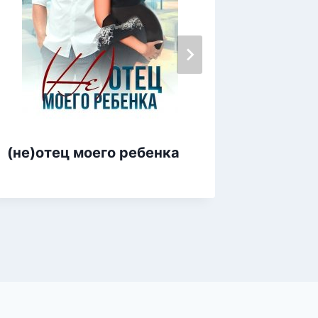
Бывшие
(не)отец моего ребенка
контра