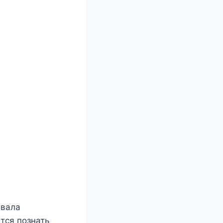
бвала
тся познать