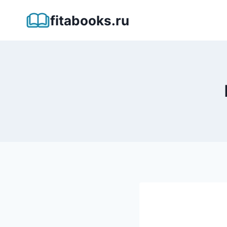
Перейти
fitabooks.ru
к
содержимому