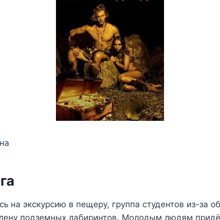
ина
га
ь на экскурсию в пещеру, группа студентов из-за о
плену подземных лабиринтов. Молодым людям придё