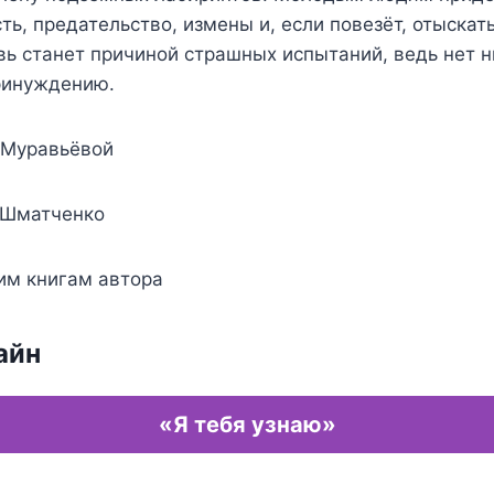
сть, предательство, измены и, если повезёт, отыскат
ь станет причиной страшных испытаний, ведь нет 
ринуждению.
 Муравьёвой
 Шматченко
им книгам автора
айн
«Я тебя узнаю»