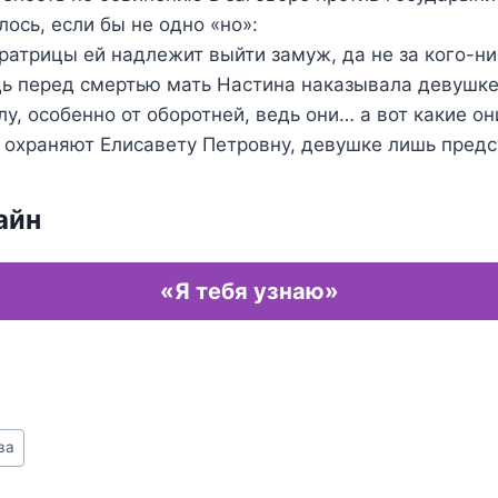
лось, если бы не одно «но»:
ратрицы ей надлежит выйти замуж, да не за кого-ниб
дь перед смертью мать Настина наказывала девушке
у, особенно от оборотней, ведь они… а вот какие о
о охраняют Елисавету Петровну, девушке лишь предс
айн
«Я тебя узнаю»
ва