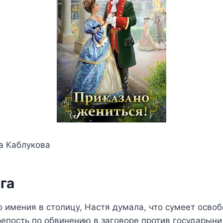
а Каблукова
га
о имения в столицу, Настя думала, что сумеет освоб
репость по обвинению в заговоре против государын