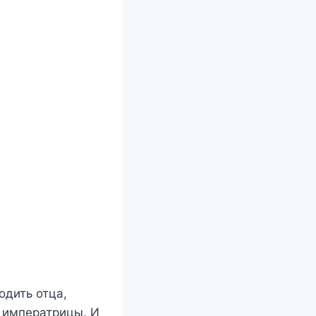
одить отца,
и императрицы. И