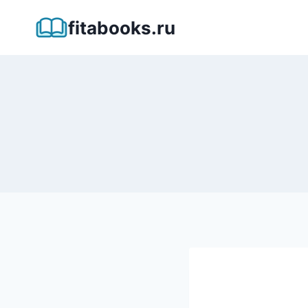
Перейти
fitabooks.ru
к
содержимому