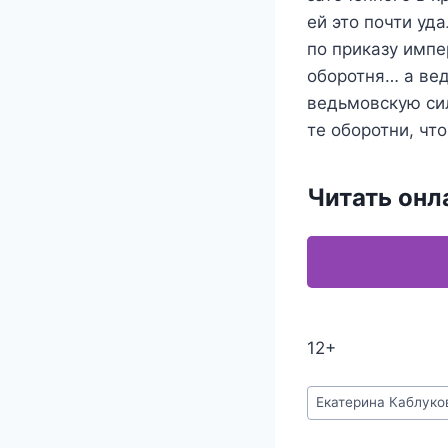
ей это почти уда
по приказу импе
оборотня… а ве
ведьмовскую сил
те оборотни, чт
Читать онл
12+
Метки
Екатерина Каблуко
записи: