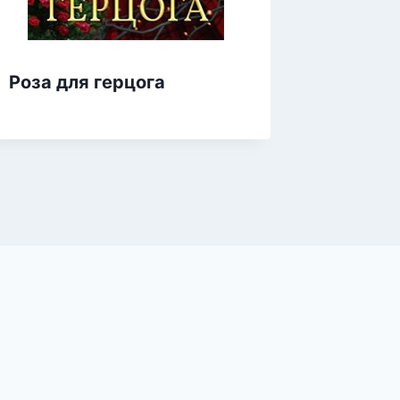
Роза для герцога
Приютс
принц