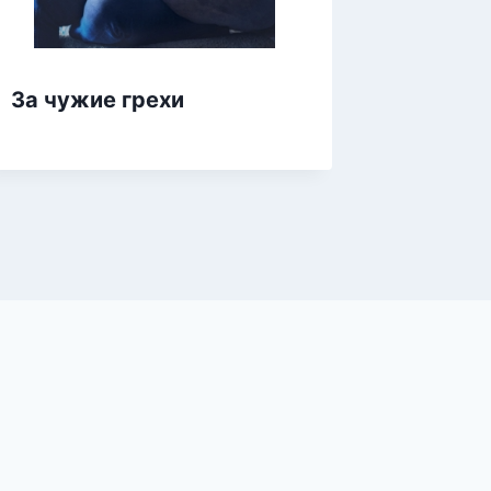
За чужие грехи
Вредин