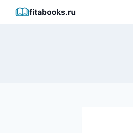
Перейти
fitabooks.ru
к
содержимому