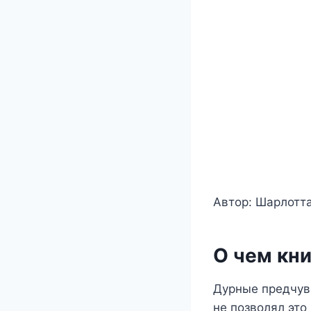
Автор: Шарлотта
О чем кни
Дурные предчувс
не позволял это