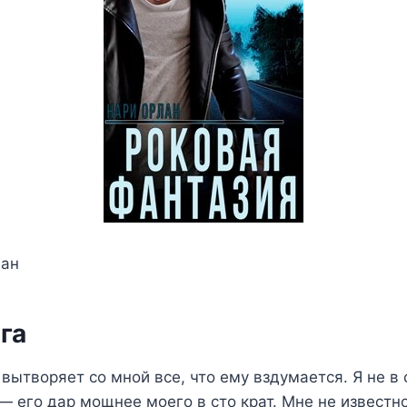
лан
га
вытворяет со мной все, что ему вздумается. Я не в 
— его дар мощнее моего в сто крат. Мне не известно,