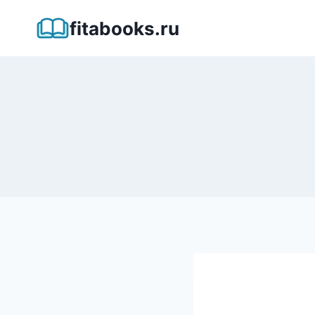
Перейти
fitabooks.ru
к
содержимому