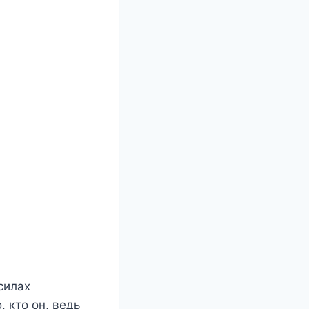
силах
 кто он, ведь