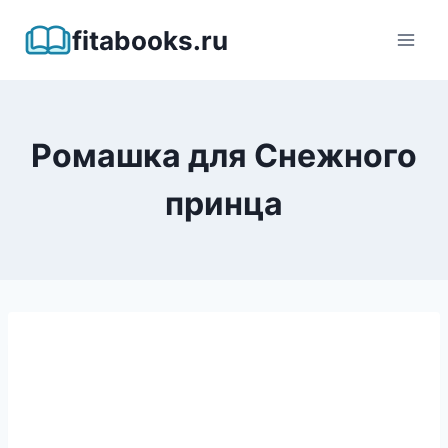
Перейти
fitabooks.ru
к
содержимому
Ромашка для Снежного
принца