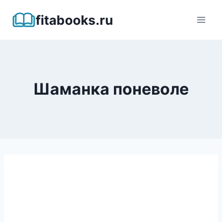
Перейти
fitabooks.ru
к
содержимому
Шаманка поневоле